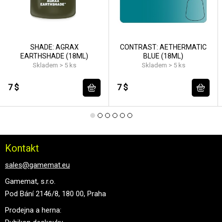
SHADE: AGRAX
CONTRAST: AETHERMATIC
EARTHSHADE (18ML)
BLUE (18ML)
Skladem > 5 ks
Skladem > 5 ks
7 $
7 $
Kontakt
sales@gamemat.eu
Gamemat, s.r.o.
Pod Bání 2146/8, 180 00, Praha
Prodejna a herna: