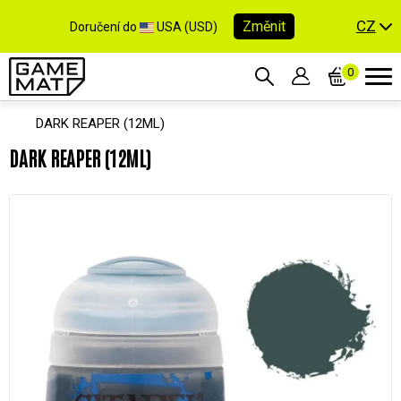
CZ
Změnit
Doručení do
USA (USD)
0
DARK REAPER (12ML)
DARK REAPER (12ML)