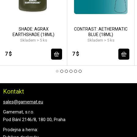
SHADE: AGRAX
CONTRAST: AETHERMATIC
EARTHSHADE (18ML)
BLUE (18ML)
Skladem > 5 ks
Skladem > 5 ks
7 $
7 $
Kontakt
sales@gamemat.eu
Gamemat, s.r.o.
Pod Bání 2146/8, 180 00, Praha
Prodejna a herna: