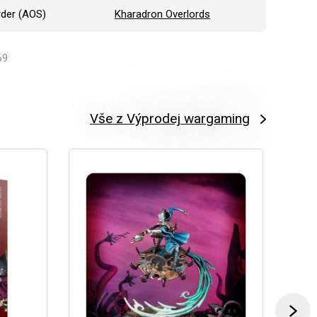
rder (AOS)
Kharadron Overlords
69
Vše z Výprodej wargaming