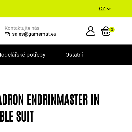
CZ
Kontaktujte nás
0
sales@gamemat.eu
odelářské potřeby
Ostatní
DRON ENDRINMASTER IN
BLE SUIT