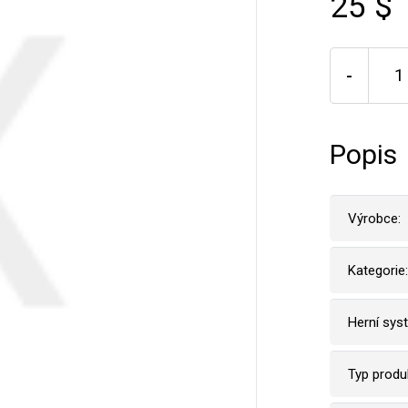
25 $
-
Popis
Výrobce:
Kategorie:
Herní sys
Typ produ