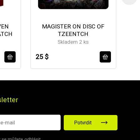
VEN
MAGISTER ON DISC OF
ATCH
TZEENTCH
A
Skladem 2 ks
25 $
14
letter
Potvrdit
v se můžete odhlásit