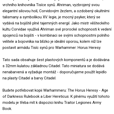
vrchního knihovníka Tisíce synů. Ahriman, vyzbrojený svou
elegantní silovou holí, Corvidovým žezlem, a ozdobený okultními
talismany a symbolikou XV. legie, je mocný psyker, který se
vydává na bojiště plné tajemných energií. Jako mistr věšteckého
kultu Corvidae využívá Ahriman své prorocké schopnosti k vedení
spojenců na bojišti - v kombinaci se svými schopnostmi polního
velitele a bojovníka na blízko je ideální oporou, kolem níž lze
postavit armádu Tisíc synů pro Warhammer: Horus Heresy.
Tato sada obsahuje šest plastových komponentů a je dodávána
s 32mm kulatou základnou Citadel. Tato miniatura se dodává
nenabarvená a vyžaduje montáž - doporučujeme použít lepidlo
na plasty Citadel a barvy Citadel.
Budete potřebovat kopii Warhammeru: The Horus Heresy - Age
of Darkness Rulebook a Liber Hereticus: K plnému využití tohoto
modelu je třeba mít k dispozici knihu Traitor Legiones Army
Book.