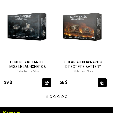
LEGIONES ASTARTES:
SOLAR AUXILIA:RAPIER
MISSILE LAUNCHERS &
DIRECT FIRE BATTERY
HEAVY BOLTERS
Skladem > 5 ks
Skladem 3 ks
39 $
66 $