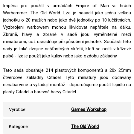
Impéria pro použití v armádách Empire of Man ve hrách
Warhammer: The Old World. Lze je nasadit jako jednu velkou
jednotku o 20 mužích nebo jako dvě jednotky po 10 lučištnících.
Vyzbrojeni warbowem mohou likvidovat nepřátele na dálku.
Zbraně, hlavy a zbraně v sadě jsou vyměnitelné mezi
miniaturami, což usnadňuje přizpůsobení jednotek. Součástí této
sady je také dvojice nešťastných skřetů, kteří se ocitli v křížové
palbě - lze je použít jako kulisy nebo jako ozdobu základny.
Tato sada obsahuje 214 plastových komponentů a 20x 25mm
čtvercové základny Citadel. Tyto miniatury jsou dodávány
nenabarvené a vyžadují montáž - doporučujeme použít lepidlo na
plasty Citadel a barevné barvy Citadel.
Výrobce:
Games Workshop
Kategorie:
The Old World