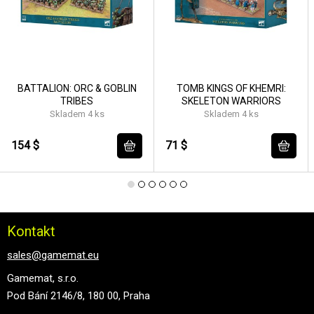
BATTALION: ORC & GOBLIN
TOMB KINGS OF KHEMRI:
TRIBES
SKELETON WARRIORS
Skladem 4 ks
Skladem 4 ks
154 $
71 $
Kontakt
sales@gamemat.eu
Gamemat, s.r.o.
Pod Bání 2146/8, 180 00, Praha