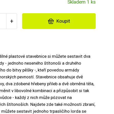
Skladem 1 ks
+
Koupit
dílné plastové stavebnice si můžete sestavit dva
ordy - jednoho neseného štítonoši a druhého
ho do bitvy pěšky -, kteří povedou armády
 horských pevností. Stavebnice obsahuje dvě
vy, dva zdobené hřebeny přileb a dvě obrněná těla,
yměnit v libovolné kombinaci a přizpůsobit si tak
vůdce - každý z nich může pózovat na
h štítonoších. Najdete zde také možnosti zbraní,
i můžete sestavit jednoho trpasličího lorda se