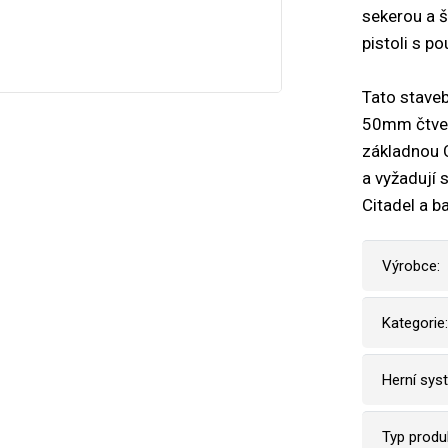
sekerou a š
pistoli s p
Tato staveb
50mm čtver
základnou 
a vyžadují 
Citadel a b
Výrobce:
Kategorie:
Herní sys
Typ produ