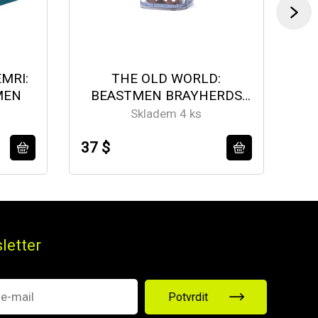
MRI:
THE OLD WORLD:
MEN
BEASTMEN BRAYHERDS
DICE
Skladem 4 ks
37 $
59
letter
Potvrdit