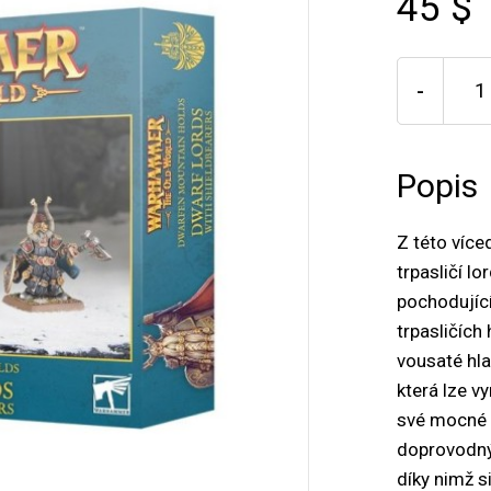
45 $
-
Popis
Z této více
trpasličí l
pochodující
trpasličích
vousaté hla
která lze v
své mocné 
doprovodnýc
díky nimž s