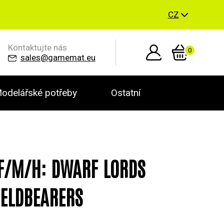
CZ
Kontaktujte nás
0
sales@gamemat.eu
odelářské potřeby
Ostatní
/M/H: DWARF LORDS
ELDBEARERS