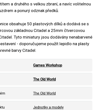
títem a druhého s velkou zbraní, a navíc volitelnou
ouzdrem a ponurý odznak předků.
nice obsahuje 50 plastových dílků a dodává se s
covou základnou Citadel a 25mm čtvercovou
Citadel. Tyto miniatury jsou dodávány nenabarvené
sestavení - doporučujeme použít lepidlo na plasty
arevné barvy Citadel.
Games Workshop
The Old World
tém
The Old World
ktu
Jednotky a modely