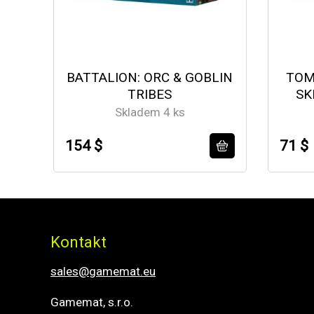
BATTALION: ORC & GOBLIN
TOM
TRIBES
SK
Skladem 4 ks
154 $
71 $
Kontakt
sales@gamemat.eu
Gamemat, s.r.o.