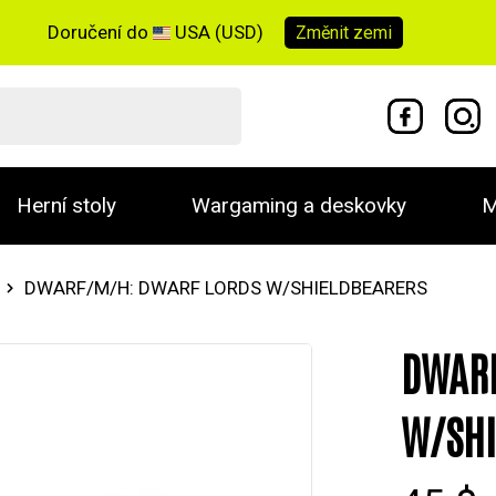
Doručení do
USA (USD)
Změnit
zemi
Herní stoly
Wargaming a deskovky
M
DWARF/M/H: DWARF LORDS W/SHIELDBEARERS
DWARF
W/SHI