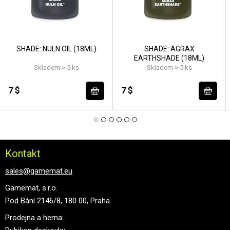
SHADE: NULN OIL (18ML)
SHADE: AGRAX
EARTHSHADE (18ML)
Skladem > 5 ks
Skladem > 5 ks
7 $
7 $
Kontakt
sales@gamemat.eu
Gamemat, s.r.o.
Pod Bání 2146/8, 180 00, Praha
Prodejna a herna: