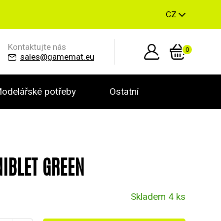
CZ
Kontaktujte nás
0
sales@gamemat.eu
odelářské potřeby
Ostatní
NIBLET GREEN
Skladem 4 ks