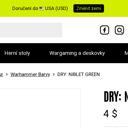
Doručení do
USA (USD)
Změnit
zemi
Herní stoly
Wargaming a deskovky
M
ur
Warhammer Barvy
DRY: NIBLET GREEN
DRY: 
4 $