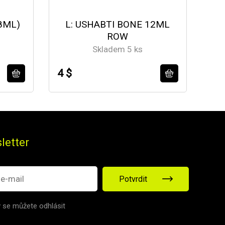
8ML)
L: USHABTI BONE 12ML
B:
ROW
Skladem 5 ks
4 $
4 $
letter
Potvrdit
v se můžete odhlásit