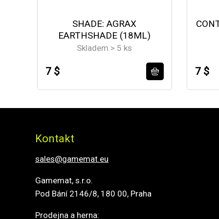
SHADE: AGRAX
CONT
EARTHSHADE (18ML)
Skladem > 5 ks
7 $
7 $
Kontakt
sales@gamemat.eu
Gamemat, s.r.o.
Pod Bání 2146/8, 180 00, Praha
Prodejna a herna: