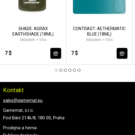
SHADE: AGRAX
CONTRAST: AETHERMATIC
EARTHSHADE (18ML)
BLUE (18ML)
Skladem > 5 ks
Skladem > 5 ks
7 $
7 $
Kontakt
sales@gamemat.eu
Gamemat, s.r.o.
Pod Bání 2146/8, 180 00, Praha
Prodejna a herna: