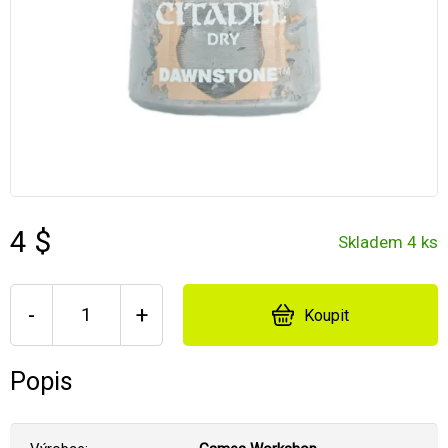
4 $
Skladem 4 ks
-
+
Koupit
Popis