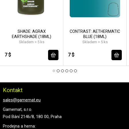
SHADE: AGRAX
CONTRAST: AETHERMATIC
EARTHSHADE (18ML)
BLUE (18ML)
Skladem > 5 ks
Skladem > 5 ks
7 $
7 $
Kontakt
sales@gamemat.eu
Gamemat, s.r.o.
Pod Bání 2146/8, 180 00, Praha
Prodejna a herna: