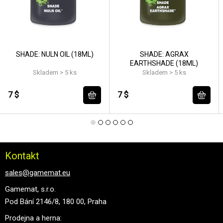
SHADE: NULN OIL (18ML)
SHADE: AGRAX
EARTHSHADE (18ML)
Skladem > 5 ks
Skladem > 5 ks
7 $
7 $
Kontakt
sales@gamemat.eu
Gamemat, s.r.o.
Pod Bání 2146/8, 180 00, Praha
Prodejna a herna: