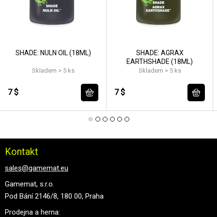
SHADE: NULN OIL (18ML)
SHADE: AGRAX
EARTHSHADE (18ML)
Skladem > 5 ks
Skladem > 5 ks
7 $
7 $
Kontakt
sales@gamemat.eu
Gamemat, s.r.o.
Pod Bání 2146/8, 180 00, Praha
Prodejna a herna: