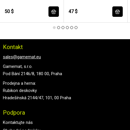
50 $
47 $
Kontakt
sales@gamemat.eu
Gamemat, s.r.o.
Pod Bání 2146/8, 180 00, Praha
Prodejna a herna:
Rubikon deskovky
Hradešínská 2144/47, 101, 00 Praha
Podpora
Kontaktujte nás