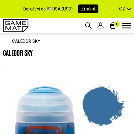
CZ
Změnit
Doručení do
USA (USD)
0
CALEDOR SKY
CALEDOR SKY