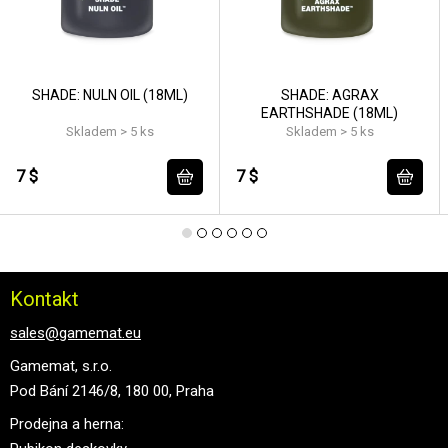
SHADE: NULN OIL (18ML)
SHADE: AGRAX
EARTHSHADE (18ML)
Skladem > 5 ks
Skladem > 5 ks
7 $
7 $
Kontakt
sales@gamemat.eu
Gamemat, s.r.o.
Pod Bání 2146/8, 180 00, Praha
Prodejna a herna: