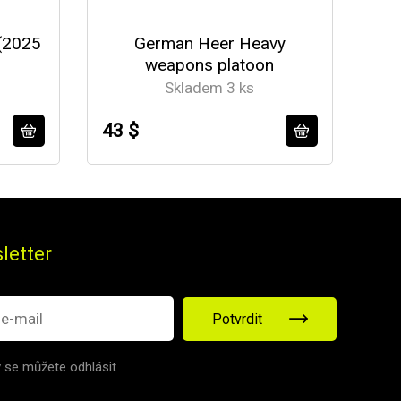
(2025
German Heer Heavy
U
weapons platoon
Skladem 3 ks
43 $
37
letter
Potvrdit
v se můžete odhlásit