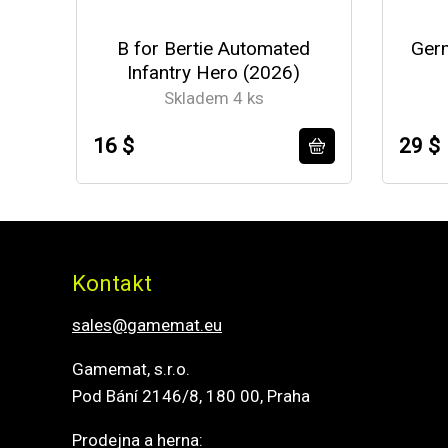
B for Bertie Automated
Germ
Infantry Hero (2026)
Skladem 4 ks
16 $
29 $
Kontakt
sales@gamemat.eu
Gamemat, s.r.o.
Pod Bání 2146/8, 180 00, Praha
Prodejna a herna: