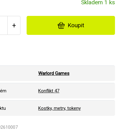
Skladem 1 ks
+
Koupit
Warlord Games
tém
Konflikt 47
ktu
Kostky, metry, tokeny
402610007