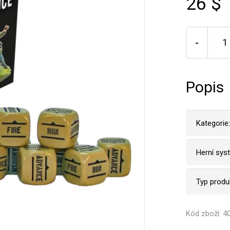
26 $
-
Popis
Kategorie:
Herní sys
Typ produ
Kód zboží: 