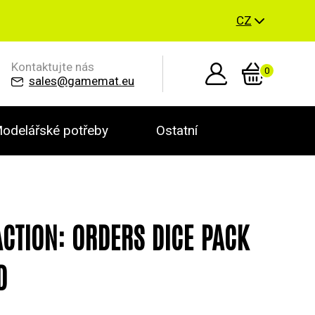
CZ
Kontaktujte nás
0
sales@gamemat.eu
odelářské potřeby
Ostatní
ACTION: ORDERS DICE PACK
D