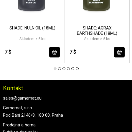
SHADE: NULN OIL (18ML)
SHADE: AGRAX
EARTHSHADE (18ML)
Skladem > 5 ks
Skladem > 5 ks
7 $
7 $
Kontakt
sales@gamemat.eu
Gamemat, s.r.o.
Pod Bání 2146/8, 180 00, Praha
Prodejna a herna: