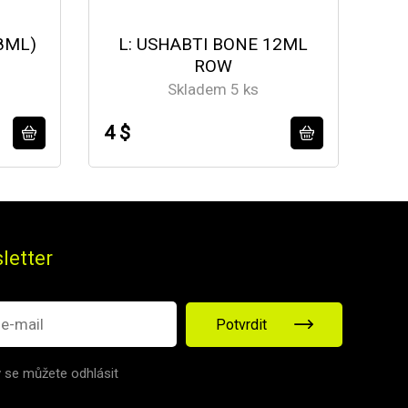
8ML)
L: USHABTI BONE 12ML
B:
ROW
Skladem 5 ks
4 $
4 $
letter
Potvrdit
v se můžete odhlásit