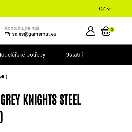
CZ
Kontaktujte nás
0
sales@gamemat.eu
odelářské potřeby
Ostatní
ML)
 GREY KNIGHTS STEEL
)