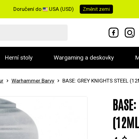
Doručení do
USA (USD)
Změnit
zemi
Herní stoly
Wargaming a deskovky
M
ur
Warhammer Barvy
BASE: GREY KNIGHTS STEEL (12
BASE:
(12ML