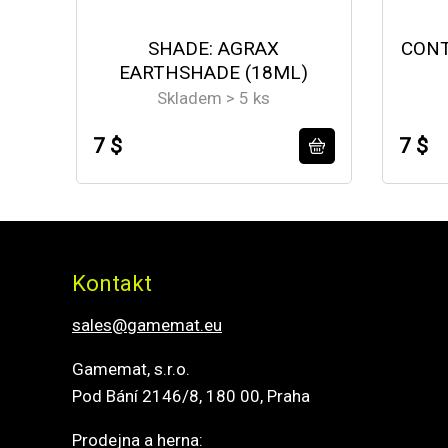
SHADE: AGRAX
CONT
EARTHSHADE (18ML)
Skladem > 5 ks
7 $
7 $
Kontakt
sales@gamemat.eu
Gamemat, s.r.o.
Pod Bání 2146/8, 180 00, Praha
Prodejna a herna: