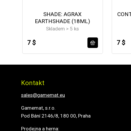
SHADE: AGRAX
CONT
EARTHSHADE (18ML)
Skladem > 5 ks
7 $
7 $
Kontakt
sales@gamemat.eu
Gamemat, s.r.o.
Pod Bání 2146/8, 180 00, Praha
Prodejna a herna: