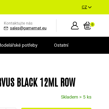
CZ
Kontaktujte nás
0
sales@gamemat.eu
odelářské potřeby
Ostatní
RVUS BLACK 12ML ROW
Skladem > 5 ks