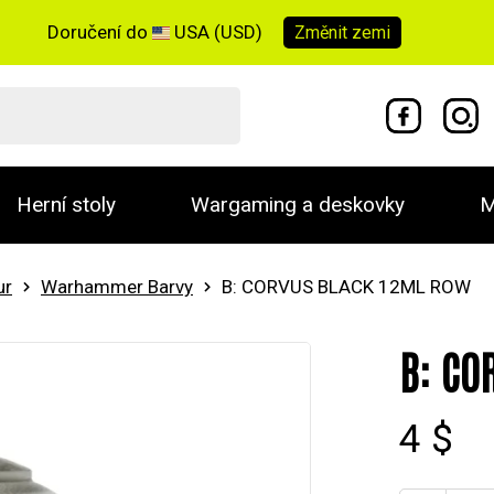
Doručení do
USA (USD)
Změnit
zemi
Herní stoly
Wargaming a deskovky
M
ur
Warhammer Barvy
B: CORVUS BLACK 12ML ROW
B: CO
4 $