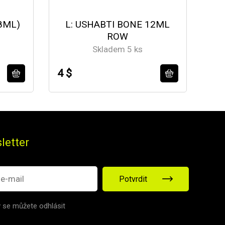
8ML)
L: USHABTI BONE 12ML
B:
ROW
Skladem 5 ks
4 $
4 $
letter
Potvrdit
v se můžete odhlásit