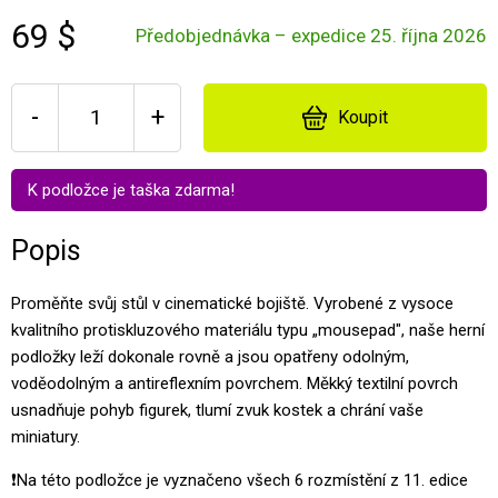
69 $
Předobjednávka – expedice 25. října 2026
-
+
Koupit
K podložce je taška zdarma!
Popis
Proměňte svůj stůl v cinematické bojiště. Vyrobené z vysoce
kvalitního protiskluzového materiálu typu „mousepad", naše herní
podložky leží dokonale rovně a jsou opatřeny odolným,
voděodolným a antireflexním povrchem. Měkký textilní povrch
usnadňuje pohyb figurek, tlumí zvuk kostek a chrání vaše
miniatury.
❗Na této podložce je vyznačeno všech 6 rozmístění z 11. edice