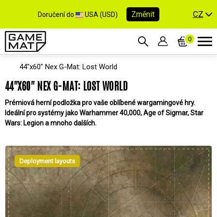
CZ
Změnit
Doručení do
USA (USD)
0
44"x60" Nex G-Mat: Lost World
44"X60" NEX G-MAT: LOST WORLD
Prémiová herní podložka pro vaše oblíbené wargamingové hry.
Ideální pro systémy jako Warhammer 40,000, Age of Sigmar, Star
Wars: Legion a mnoho dalších.
Deployment layouts