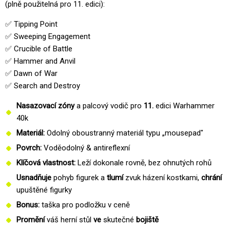
(plně použitelná pro 11. edici):
✅ Tipping Point
✅ Sweeping Engagement
✅ Crucible of Battle
✅ Hammer and Anvil
✅ Dawn of War
✅ Search and Destroy
Nasazovací zóny
a palcový vodič pro
11.
edici
Warhammer
40k
Materiál:
Odolný oboustranný materiál typu „mousepad"
Povrch:
Voděodolný & antireflexní
Klíčová vlastnost:
Leží dokonale rovně, bez ohnutých rohů
Usnadňuje
pohyb figurek a
tlumí
zvuk házení kostkami,
chrání
upuštěné figurky
Bonus:
taška pro podložku v ceně
Promění
váš herní stůl
ve
skutečné
bojiště