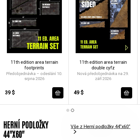
11th edition area terrain
11th edition area terrain
footprints
double cyfz
Předobjednávka – odeslání 10.
Nová předobjednávka na 29.
srpna 2026
září 2026
39 $
49 $
HERNÍ PODLOŽKY
Vše z Herní podložky 44"x60"
44"X60"