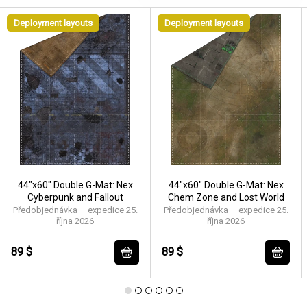
Deployment layouts
Deployment layouts
44"x60" Double G-Mat: Nex
44"x60" Double G-Mat: Nex
Cyberpunk and Fallout
Chem Zone and Lost World
Předobjednávka – expedice 25.
Předobjednávka – expedice 25.
října 2026
října 2026
89 $
89 $