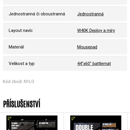
Jednostranná či oboustranná
Jednostranná
Layout navíc
W40K Deploy a míry
Materiál
Mousepad
Velikost a typ
44"x60" battlemat
Kód zboží: N1LO
PŘÍSLUŠENSTVÍ