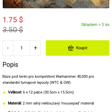
1.75 $
Skladem > 5 ks
3.50 $
-
+
Koupit
Popis
Báze pod terén pro kompetitivní Warhammer 40,000 pro
standardní turnajové layouty (WTC & GW).
Velikost:
6 x 12 palce (30.5cm x 15.5cm)
Materiál:
2 mm silný neklouzavý 'mousepad' materiál