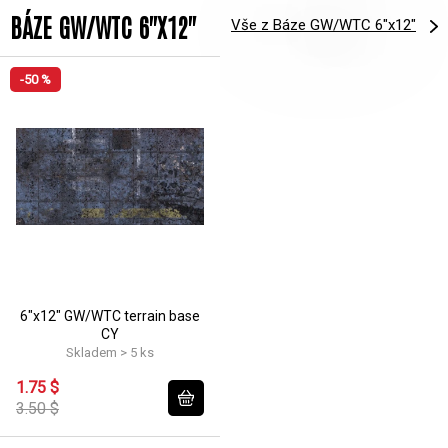
BÁZE GW/WTC 6"X12"
Vše z Báze GW/WTC 6"x12"
-50 %
6"x12" GW/WTC terrain base
CY
Skladem > 5 ks
1.75 $
3.50 $