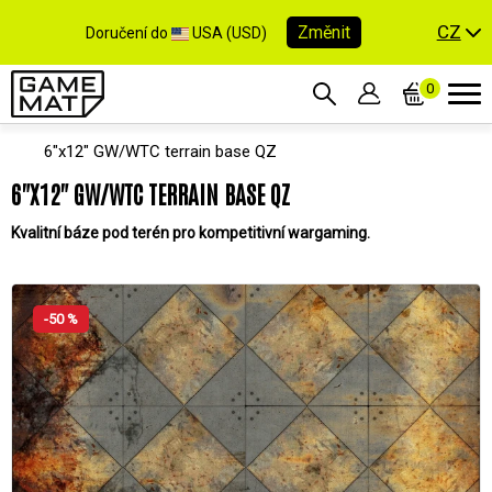
CZ
Změnit
Doručení do
USA (USD)
0
6"x12" GW/WTC terrain base QZ
6"X12" GW/WTC TERRAIN BASE QZ
Kvalitní báze pod terén pro kompetitivní wargaming.
-50 %