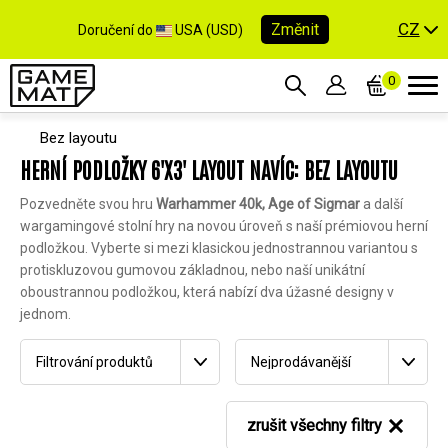
CZ
Změnit
Doručení do
USA (USD)
0
Bez layoutu
HERNÍ PODLOŽKY 6'X3' LAYOUT NAVÍC: BEZ LAYOUTU
Pozvedněte svou hru
Warhammer 40k, Age of Sigmar
a další
wargamingové stolní hry na novou úroveň s naší prémiovou herní
podložkou. Vyberte si mezi klasickou jednostrannou variantou s
protiskluzovou gumovou základnou, nebo naší unikátní
oboustrannou podložkou, která nabízí dva úžasné designy v
jednom.
Filtrování produktů
Nejprodávanější
zrušit všechny filtry