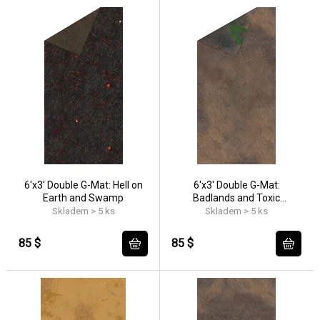
6'x3' Double G-Mat: Hell on
6'x3' Double G-Mat:
Earth and Swamp
Badlands and Toxic
Badlands
Skladem > 5 ks
Skladem > 5 ks
85 $
85 $