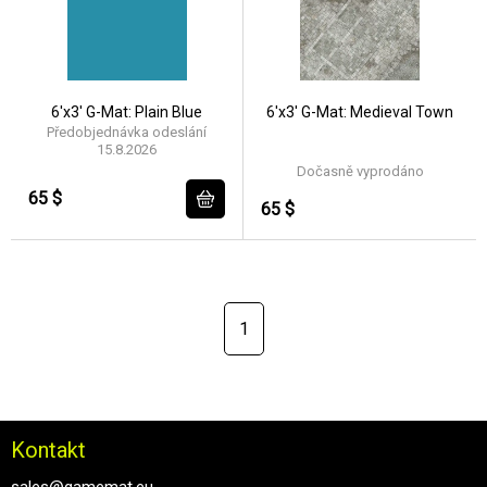
6'x3' G-Mat: Plain Blue
6'x3' G-Mat: Medieval Town
Předobjednávka odeslání
15.8.2026
Dočasně vyprodáno
65 $
65 $
1
Kontakt